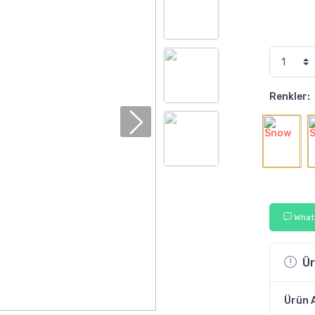
Renkler:
Whats
Ür
Ürün 