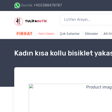
Destek
+905388478787
1500₺ ve üzeri alışverişi
FIRSAT
Yeni Gelen
Çok Satanlar
Elbiseler
Alt G
Kadın kısa kollu bisiklet yakası