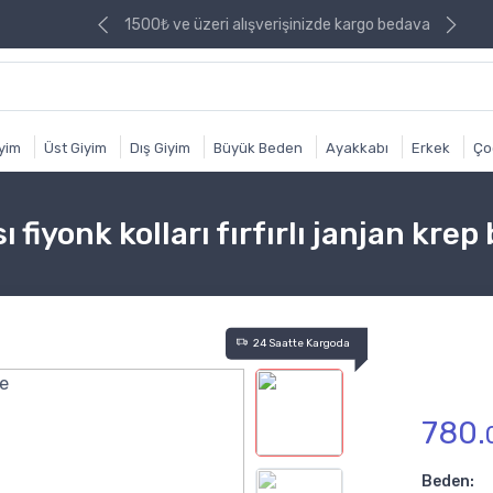
nizde kargo bedava
1500₺ ve üzeri alışverişinizde kargo bedava
iyim
Üst Giyim
Dış Giyim
Büyük Beden
Ayakkabı
Erkek
Ço
 fiyonk kolları fırfırlı janjan krep
24 Saatte Kargoda
780.
Beden: