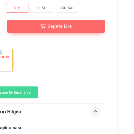
S-M
L-XL
2XL-3XL
Sepete Ekle
app İle Sipariş Ver
ün Bilgisi
Açıklaması