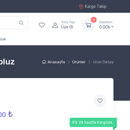
Kargo Takip
0
Giriş Yap
Sepetim
Üye Ol
0.00₺
cuk
 bluz
Anasayfa
Ürünler
Ürün Detay
₺
00
24 Saatte Kargoda