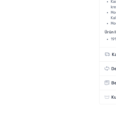
Kad
kre
Mod
Kal
Mod
Ürün 
19
K
De
Be
Ku