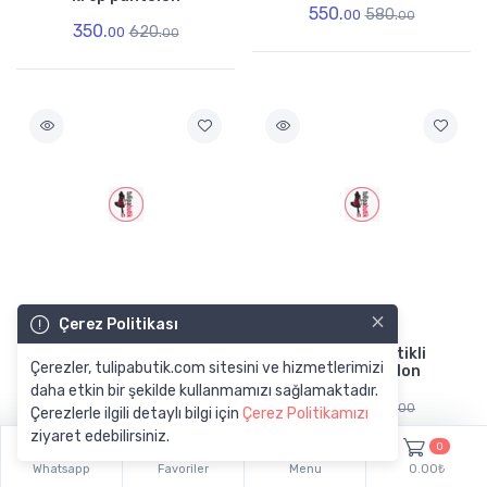
550.
580.
00
00
350.
620.
00
00
×
Çerez Politikası
Yeni Gelen
Yeni Gelen
Fiyonk Detay Mini Etek
Kadın beli lastikli
Çerezler, tulipabutik.com sitesini ve hizmetlerimizi
keten pantolon
380.
615.
daha etkin bir şekilde kullanmamızı sağlamaktadır.
00
00
360.
690.
00
00
Çerezlerle ilgili detaylı bilgi için
Çerez Politikamızı
ziyaret edebilirsiniz.
0
Whatsapp
Favoriler
Menu
0.00₺