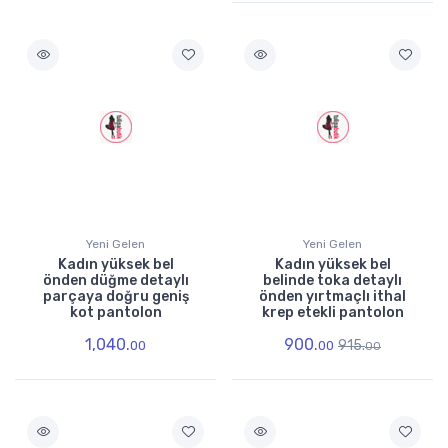
Yeni Gelen
Yeni Gelen
Kadın yüksek bel
Kadın yüksek bel
önden düğme detaylı
belinde toka detaylı
parçaya doğru geniş
önden yırtmaçlı ithal
kot pantolon
krep etekli pantolon
1,040.
900.
915.
00
00
00