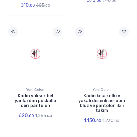
370.
740.
00
00
310.
605.
00
00
Yeni Gelen
Yeni Gelen
Kadın yüksek bel
Kadın kısa kollu v
yanlardan püsküllü
yakalı desenli aerobin
deri pantolon
bluz ve pantolon ikili
takım
620.
1,265.
00
00
1,150.
1,230.
00
00