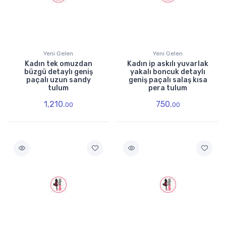
Yeni Gelen
Yeni Gelen
Kadın tek omuzdan
Kadın ip askılı yuvarlak
büzgü detaylı geniş
yakalı boncuk detaylı
paçalı uzun sandy
geniş paçalı salaş kısa
tulum
pera tulum
1,210.
750.
00
00