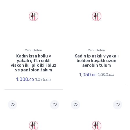
Yeni Gelen
Yeni Gelen
Kadın kısa kollu v
Kadın ip askılı v yakalı
yakalı çift renkli
belden kuşaklı uzun
viskon iki iplik ikili bluz
aerobin tulum
ve pantolon takım
1,050.
1,090.
00
00
1,000.
1,075.
00
00