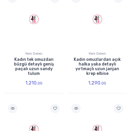
Yeni Gelen
Yeni Gelen
Kadın tek omuzdan
Kadın omuzlardan açık
büzgü detaylı geniş
halka yaka detaylı
paçalı uzun sandy
yırtmaçlı uzun janjan
tulum
krep elbise
1,210.
1,290.
00
00