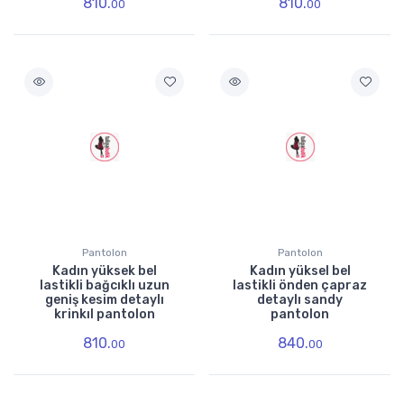
810.
810.
00
00
Pantolon
Pantolon
Kadın yüksek bel
Kadın yüksel bel
lastikli bağcıklı uzun
lastikli önden çapraz
geniş kesim detaylı
detaylı sandy
krinkıl pantolon
pantolon
810.
840.
00
00