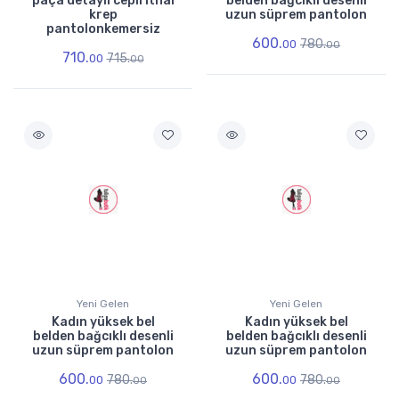
paça detaylı cepli ithal
belden bağcıklı desenli
krep
uzun süprem pantolon
pantolonkemersiz
600.
780.
00
00
710.
715.
00
00
Yeni Gelen
Yeni Gelen
Kadın yüksek bel
Kadın yüksek bel
belden bağcıklı desenli
belden bağcıklı desenli
uzun süprem pantolon
uzun süprem pantolon
600.
600.
780.
780.
00
00
00
00