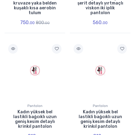
kruvaze yaka belden
şerit detaylı yırtmaçlı
kuşaklı kısa aerobin
viskon iki iplik
tulum
pantolon
750.
560.
800.
00
00
00
Pantolon
Pantolon
Kadın yüksek bel
Kadın yüksek bel
lastikli bağcıklı uzun
lastikli bağcıklı uzun
geniş kesim detaylı
geniş kesim detaylı
krinkıl pantolon
krinkıl pantolon