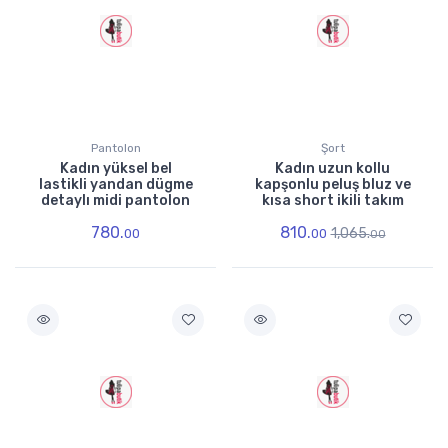
Pantolon
Şort
Kadın yüksel bel
Kadın uzun kollu
lastikli yandan dügme
kapşonlu peluş bluz ve
detaylı midi pantolon
kısa short ikili takım
780.
810.
1,065.
00
00
00