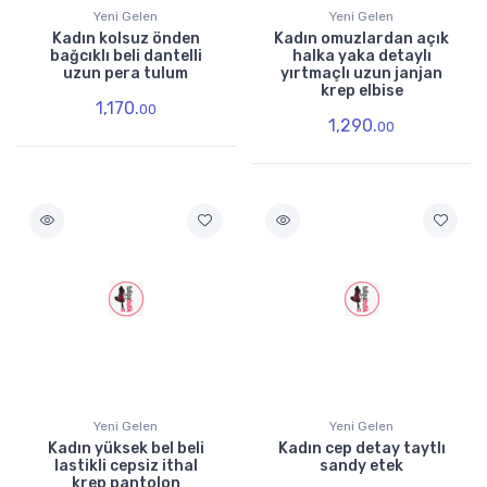
Yeni Gelen
Yeni Gelen
Kadın kolsuz önden
Kadın omuzlardan açık
bağcıklı beli dantelli
halka yaka detaylı
uzun pera tulum
yırtmaçlı uzun janjan
krep elbise
1,170.
00
1,290.
00
Yeni Gelen
Yeni Gelen
Kadın yüksek bel beli
Kadın cep detay taytlı
lastikli cepsiz ithal
sandy etek
krep pantolon