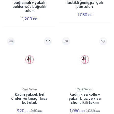
bağlamalı v yakalı
lastikli geniş parçalı
belden süs bağcıklı
pantolon
tulum
1,030.
00
1,200.
00
Yeni Gelen
Yeni Gelen
Kadın yüksek bel
Kadın kısa kollu v
önden yırtmaçlı kısa
yakalı bluz ve kısa
kot etek
short ikili takım
920.
1,050.
940.
1,060.
00
00
00
00