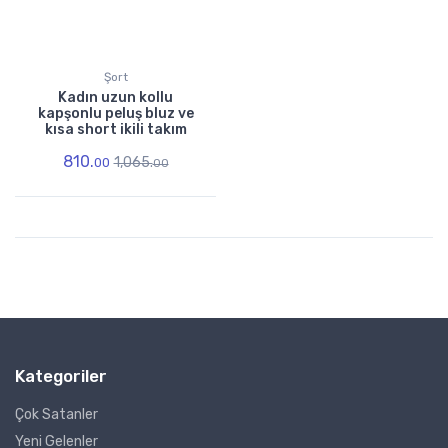
Şort
Kadın uzun kollu
kapşonlu peluş bluz ve
kısa short ikili takım
810.
1,065.
00
00
Kategoriler
Çok Satanler
Yeni Gelenler